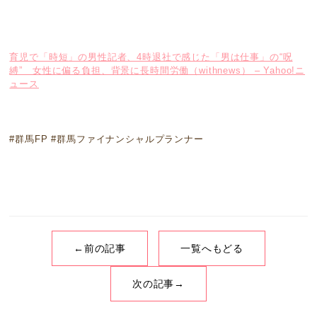
育児で「時短」の男性記者、4時退社で感じた「男は仕事」の“呪
縛” 女性に偏る負担、背景に長時間労働（withnews） – Yahoo!ニ
ュース
#群馬FP #群馬ファイナンシャルプランナー
←前の記事
一覧へもどる
次の記事→