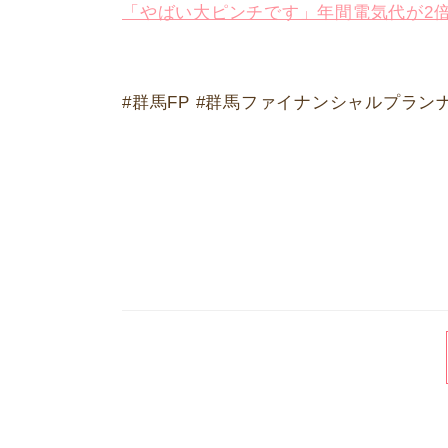
「やばい大ピンチです」年間電気代が2倍に 
#群馬FP #群馬ファイナンシャルプラン