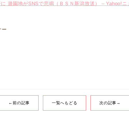
遊園地がSNSで悲鳴（ＢＳＮ新潟放送） – Yahoo!
ナー
←前の記事
一覧へもどる
次の記事→