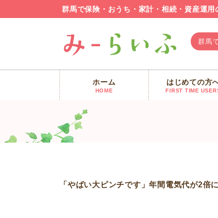
群馬で保険・おうち・家計・相続・資産運用
群馬
ホーム
はじめての方
みーらいふ
>
新着情報
>
【FP 群馬 最新ニュース】「
HOME
FIRST TIME USER
「やばい大ピンチです」年間電気代が2倍に