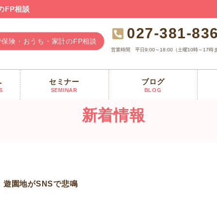
のFP相談
027-381-83
で保険・おうち・家計のFP相談
営業時間
平日9:00～18:00（土曜10時～17時
へ
セミナー
ブログ
やばい大ピンチです」年間電気代が2倍に 遊園地がSNSで悲鳴
S
SEMINAR
BLOG
新着情報
 遊園地がSNSで悲鳴