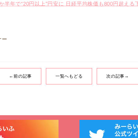
で“20円以上”円安に 日経平均株価も800円超える下落（TBS 
ナー
←前の記事
一覧へもどる
次の記事→