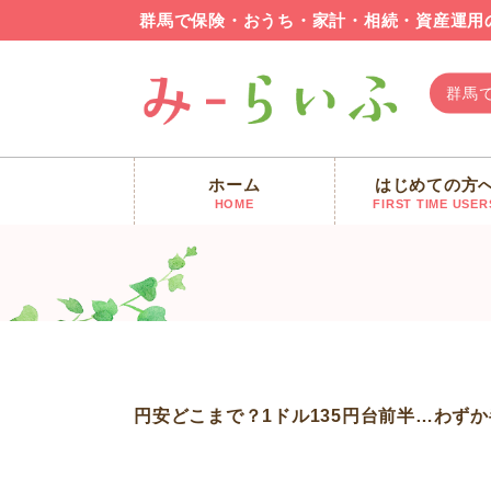
群馬で保険・おうち・家計・相続・資産運用
群馬
ホーム
はじめての方
みーらいふ
>
新着情報
>
【FP 群馬 最新ニュース】円安
HOME
FIRST TIME USER
円安どこまで？1ドル135円台前半…わずか