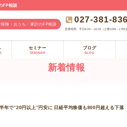
のFP相談
027-381-83
で保険・おうち・家計のFP相談
営業時間
平日9:00～18:00（土曜10時～17時
へ
セミナー
ブログ
どこまで？1ドル135円台前半…わずか半年で“20円以上”円安に 日経平均株価
S
SEMINAR
BLOG
新着情報
半年で“20円以上”円安に 日経平均株価も800円超える下落