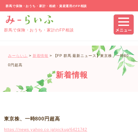
群馬で保険・おうち・家計・相続・資産運用のFP相談
群馬で保険・おうち・家計のFP相談
みーらいふ
>
新着情報
>
【FP 群馬 最新ニュース】東京株、一時80
0円超高
新着情報
東京株、一時800円超高
https://news.yahoo.co.jp/pickup/6421742