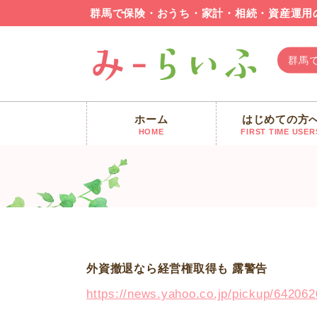
群馬で保険・おうち・家計・相続・資産運用
群馬
ホーム
はじめての方
みーらいふ
>
新着情報
>
【FP 群馬 最新ニュース】外
HOME
FIRST TIME USER
外資撤退なら経営権取得も 露警告
https://news.yahoo.co.jp/pickup/642062