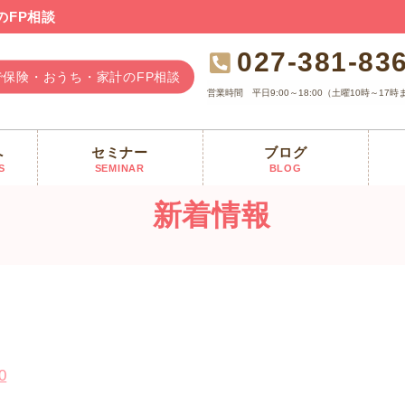
のFP相談
027-381-83
で保険・おうち・家計のFP相談
営業時間
平日9:00～18:00（土曜10時～17時
へ
セミナー
ブログ
資撤退なら経営権取得も 露警告
S
SEMINAR
BLOG
新着情報
0