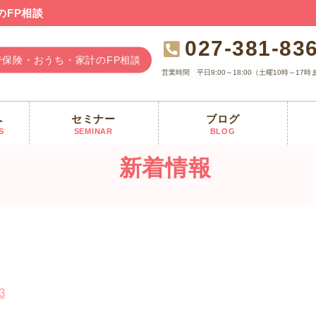
のFP相談
027-381-83
で保険・おうち・家計のFP相談
営業時間
平日9:00～18:00（土曜10時～17時
へ
セミナー
ブログ
 今はback numberも定番
S
SEMINAR
BLOG
新着情報
3