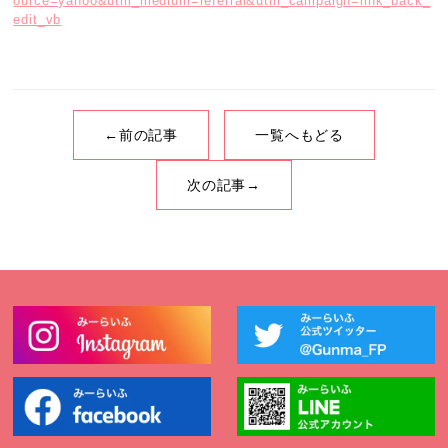
ource=yahoo&utm_medium=referral&utm_campaign=link_back_
edit_vb
←前の記事
一覧へもどる
次の記事→