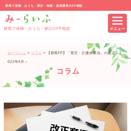
群馬で保険・おうち・家計・相続・資産運用のFP相談
群馬で保険・おうち・家計のFP相談
みーらいふ
>
コラム
>
【群馬FP】「育児・介護休業法」の改正～2
022年4月～
コラム