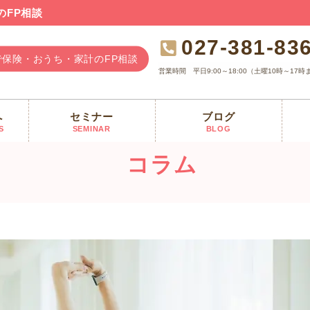
のFP相談
027-381-83
で保険・おうち・家計のFP相談
営業時間
平日9:00～18:00（土曜10時～17時
へ
セミナー
ブログ
S
SEMINAR
BLOG
コラム