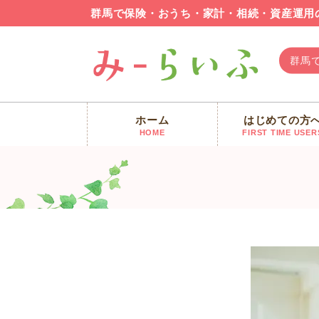
群馬で保険・おうち・家計・相続・資産運用
群馬
ホーム
はじめての方
みーらいふ
>
コラム
>
【群馬FP】自分にご褒美を
HOME
FIRST TIME USER