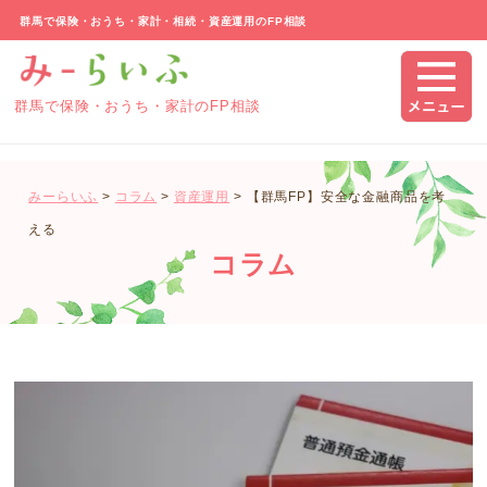
群馬で保険・おうち・家計・相続・資産運用のFP相談
群馬で保険・おうち・家計のFP相談
みーらいふ
>
コラム
>
資産運用
>
【群馬FP】安全な金融商品を考
える
コラム