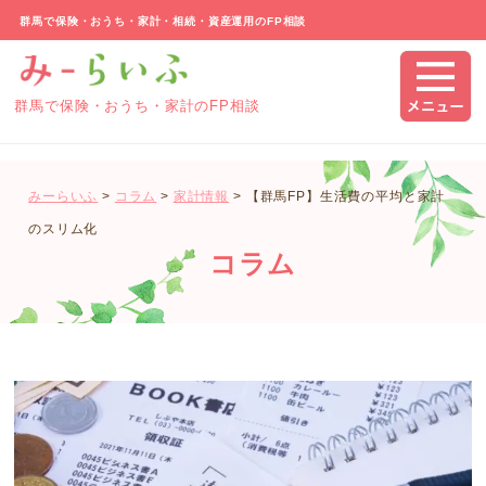
群馬で保険・おうち・家計・相続・資産運用のFP相談
群馬で保険・おうち・家計のFP相談
みーらいふ
>
コラム
>
家計情報
>
【群馬FP】生活費の平均と家計
のスリム化
コラム