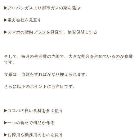
▶️プロパンガスより都市ガスの家を選ぶ
▶️電力会社を見直す
▶️スマホの契約プランを見直す、格安
SIM
にする
そして、毎月の生活費の内訳で、大きな割合を占めているのが食費
です。
食費は、自炊をすればかなり抑えられます。
さらに以下のポイントにも注目です。
▶️コスパの良い食材を多く使う
▶️一つの食材で何品か作る
▶️お徳用や業務用のものを買う